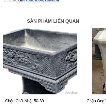
Chủ đề:
Chậu Vuông đường kính 85cm
SẢN PHẨM LIÊN QUAN
Chậu Chữ Nhật 50-80
Chậu Ống 