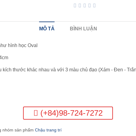
MÔ TẢ
BÌNH LUẬN
như hình học Oval
 54cm
u kích thước khác nhau và với 3 màu chủ đạo (Xám - Đen - Trắng
(+84)98-724-7272
g nhóm sản phẩm
Chậu trang trí