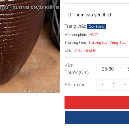
Thêm vào yêu thích
Trạng thái:
Còn hàng
Mã sản phẩm:
HV21
Thương hiệu:
Trương Lan Vũng Tàu
Loại:
Chậu trang trí
Kích
25-30
Thước(Cm)
-
+
Số Lượng