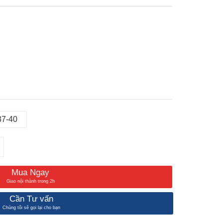
37-40
Mua Ngay
Giao nội thành trong 2h
Cần Tư vấn
Chúng tôi sẽ gọi lại cho bạn