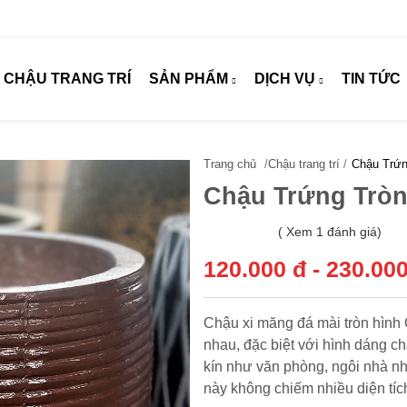
CHẬU TRANG TRÍ
SẢN PHẨM
DỊCH VỤ
TIN TỨC
Trang chủ
/
Chậu trang trí
/
Chậu Trứn
Chậu Trứng Trò
( Xem 1 đánh giá)
120.000 đ - 230.00
Chậu xi măng đá mài tròn hình 
nhau, đặc biệt với hình dáng c
kín như văn phòng, ngôi nhà n
này không chiếm nhiều diện tíc