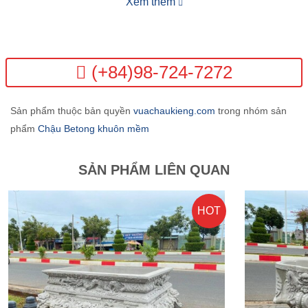
Xem thêm
thời gian.
Kích thước:
Chiều dài phủ bì 2m60cm, chiều rộng phủ
bì 2m05cm.
(+84)98-724-7272
Chiều dài lọt lòng 2m20cm, chiều rộng lọt
lòng 1m80.
Sản phẩm thuộc bản quyền
vuachaukieng.com
trong nhóm sản
phẩm
Chậu Betong khuôn mềm
SẢN PHẨM LIÊN QUAN
HOT