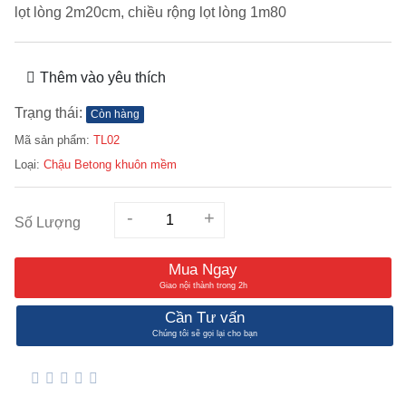
lọt lòng 2m20cm, chiều rộng lọt lòng 1m80
Thêm vào yêu thích
Trạng thái:
Còn hàng
Mã sản phẩm:
TL02
Loại:
Chậu Betong khuôn mềm
-
+
Số Lượng
Mua Ngay
Giao nội thành trong 2h
Cần Tư vấn
Chúng tôi sẽ gọi lại cho bạn