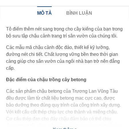
MÔ TẢ
BÌNH LUẬN
Tô điểm thêm nét sang trọng cho cây kiểng của bạn trong
bộ sưu tập chậu cảnh trang trí sân vườn của chúng tôi.
Các mẫu mã chậu cảnh độc đáo, thiết kế kỹ lưỡng,
đường nét chi tiết. Chất lượng vững bền theo thời gian
càng giúp cho sân vườn của ngôi nhà bạn trờ nên đẳng
cấp.
Đặc điểm của chậu trồng cây betong
Các sản phẩm chậu betong của Trương Lan Vũng Tàu
đều được làm từ chất liệu betong mac cực cao, được
bảo dưỡng theo đúng quy trình của công trình xây dựng.
Với kết cấu cốt thép chịu lực cho thành và miệng chậu.
Cơ cấu thép đan cho đáy chậu đảm bảo có thể chịu
được trọng tải nặng mà không biến dạng hay nứt vỡ theo