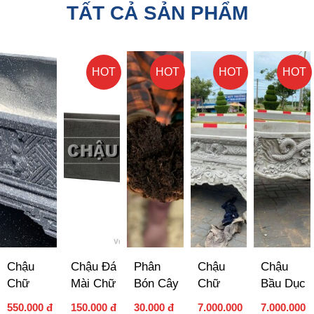
TẤT CẢ SẢN PHẨM
HOT
HOT
HOT
HOT
Chậu
Chậu Đá
Phân
Chậu
Chậu
Chữ
Mài Chữ
Bón Cây
Chữ
Bầu Dục
Nhật 50-
Nhật
Cảnh
Nhật Tứ
Rồng
550.000 đ
150.000 đ
30.000 đ
7.000.000
7.000.000