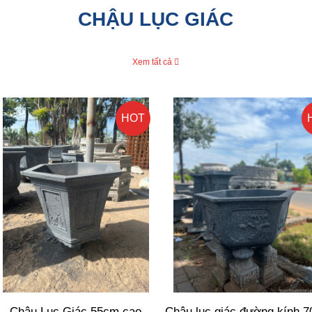
CHẬU LỤC GIÁC
Xem tất cả
HOT
Chậu Lục Giác 55cm cao
Chậu lục giác đường kính 