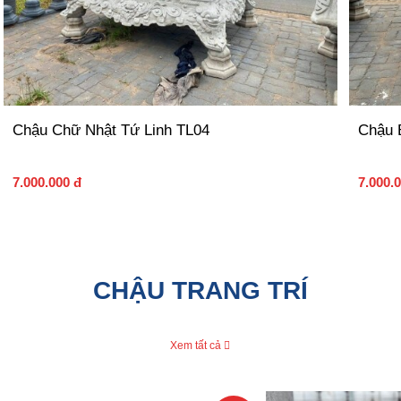
Chậu Chữ Nhật Tứ Linh TL04
Chậu 
7.000.000 đ
7.000.
CHẬU TRANG TRÍ
Xem tất cả