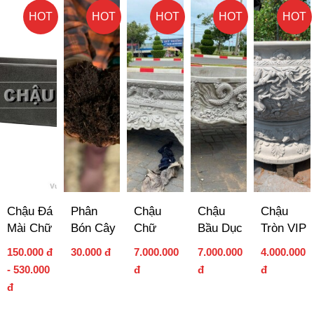
HOT
HOT
HOT
HOT
HOT
Chậu Đá
Phân
Chậu
Chậu
Chậu
Mài Chữ
Bón Cây
Chữ
Bầu Dục
Tròn VIP
Nhật
Cảnh
Nhật Tứ
Rồng
150.000 đ
30.000 đ
7.000.000
7.000.000
4.000.000
Linh
Phượng
- 530.000
đ
đ
đ
TL04
TL03
đ