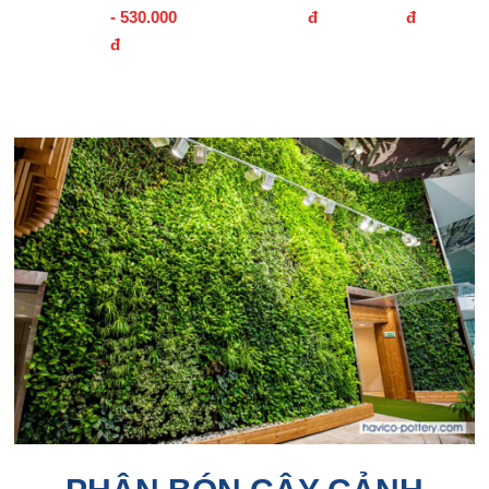
80
Linh
Phượng
- 530.000
đ
đ
TL04
TL03
đ