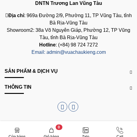
DNTN Trương Lan Vũng Tàu
Địa chỉ
: 969a Đường 2/9, Phường 11, TP Vũng Tàu, tỉnh
Bà Rịa-Vũng Tàu
Showroom2: 38a Võ Nguyên Giáp, Phường 12, TP Vũng
Tàu, tỉnh Bà Rịa-Vũng Tàu
Hotline
: (+84) 98 724 7272
Email:
admin@vuachaukieng.com
SẢN PHẨM & DỊCH VỤ
THÔNG TIN
0
© Bản quyền thuộc về
vuachaukieng.com
XCODI
Cửa hàng
Giỏ hàng
Zalo
Call